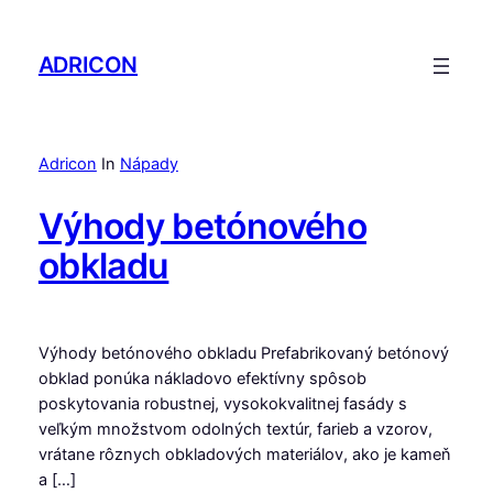
Prejsť
na
ADRICON
obsah
Adricon
In
Nápady
Výhody betónového
obkladu
Výhody betónového obkladu Prefabrikovaný betónový
obklad ponúka nákladovo efektívny spôsob
poskytovania robustnej, vysokokvalitnej fasády s
veľkým množstvom odolných textúr, farieb a vzorov,
vrátane rôznych obkladových materiálov, ako je kameň
a […]