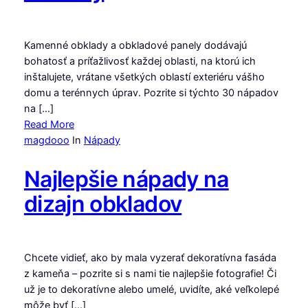
Kamenné obklady a obkladové panely dodávajú
bohatosť a príťažlivosť každej oblasti, na ktorú ich
inštalujete, vrátane všetkých oblastí exteriéru vášho
domu a terénnych úprav. Pozrite si týchto 30 nápadov
na […]
Read More
magdooo
In
Nápady
Najlepšie nápady na
dizajn obkladov
Chcete vidieť, ako by mala vyzerať dekoratívna fasáda
z kameňa – pozrite si s nami tie najlepšie fotografie! Či
už je to dekoratívne alebo umelé, uvidíte, aké veľkolepé
môže byť […]